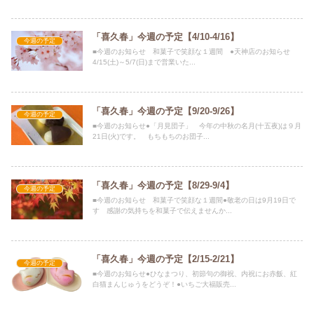
「喜久春」今週の予定【4/10-4/16】
今週の予定
■今週のお知らせ 和菓子で笑顔な１週間 ●天神店のお知らせ
4/15(土)～5/7(日)まで営業いた...
「喜久春」今週の予定【9/20-9/26】
今週の予定
■今週のお知らせ●「月見団子」 今年の中秋の名月(十五夜)は９月
21日(火)です。 もちもちのお団子...
「喜久春」今週の予定【8/29-9/4】
今週の予定
■今週のお知らせ 和菓子で笑顔な１週間●敬老の日は9月19日で
す 感謝の気持ちを和菓子で伝えませんか...
「喜久春」今週の予定【2/15-2/21】
今週の予定
■今週のお知らせ●ひなまつり、初節句の御祝、内祝にお赤飯、紅
白猫まんじゅうをどうぞ！●いちご大福販売...