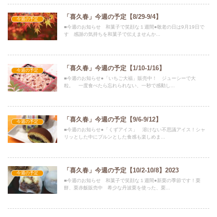
「喜久春」今週の予定【8/29-9/4】
今週の予定
■今週のお知らせ 和菓子で笑顔な１週間●敬老の日は9月19日で
す 感謝の気持ちを和菓子で伝えませんか...
「喜久春」今週の予定【1/10-1/16】
今週の予定
■今週のお知らせ●「いちご大福」販売中！ ジューシーで大
粒。 一度食べたら忘れられない、一秒で感動し...
「喜久春」今週の予定【9/6-9/12】
今週の予定
■今週のお知らせ●「くずアイス」 溶けない不思議アイス！シャ
リッとした中にプルンとした食感も楽しめま...
「喜久春」今週の予定【10/2-10/8】2023
今週の予定
■今週のお知らせ 和菓子で笑顔な１週間●新栗の季節です！栗
餅、栗赤飯販売中 希少な丹波栗を使った、栗...