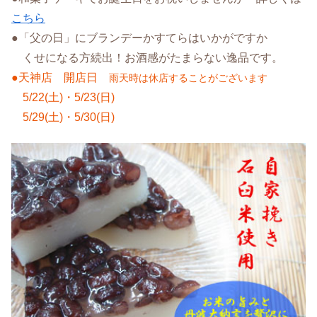
こちら
●「父の日」にブランデーかすてらはいかがですか
くせになる方続出！お酒感がたまらない逸品です。
●天神店 開店日
雨天時は休店することがございます
5/22(土)・5/23(日)
5/29(土)・5/30(日)