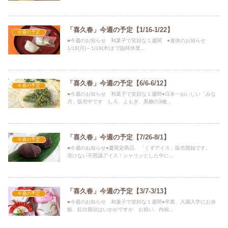
「喜久春」今週の予定【1/16-1/22】
今週の予定
■今週のお知らせ 和菓子で笑顔な１週間 ●連休のお知らせ
1/16(月)～1/19(木)まで臨時休業...
「喜久春」今週の予定【6/6-6/12】
今週の予定
■今週のお知らせ 和菓子で笑顔な１週間●日本一おいしい「みな
月」販売中です しろ、よもぎ、黒糖の3種...
「喜久春」今週の予定【7/26-8/1】
今週の予定
■今週のお知らせ●夏限定商品、「くずアイス」販売開始です。
溶けない不思議アイス！シャリッとした中に...
「喜久春」今週の予定【3/7-3/13】
今週の予定
■今週のお知らせ 和菓子で笑顔な１週間●卒業、入園入学にお赤
飯、紅白饅頭はいかがですか お祝い、内祝...