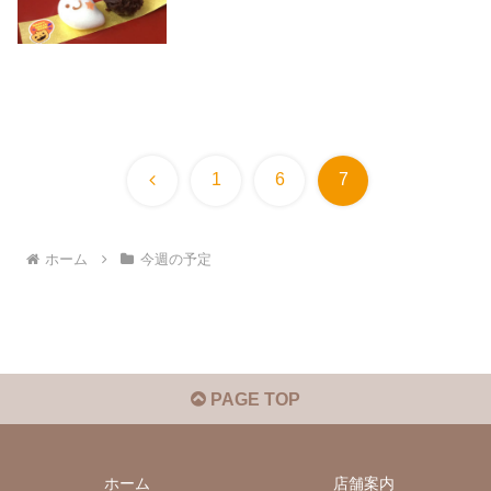
前
1
6
7
へ
ホーム
今週の予定
PAGE TOP
ホーム
店舗案内